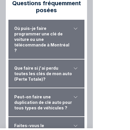
Questions fréquemment
posées
Où puis-je faire
programmer une clé de
voiture ou une
télécommande à Montréal
?
La programmation de clés de
Que faire si j'ai perdu
rechange, les duplications et les
toutes les clés de mon auto
réparations se font exclusivement
(Perte Totale)?
à notre atelier situé au: 4949
Boulevard Métropolitain E, 103,
Dans cette situation d'urgence,
Peut-on faire une
Saint-Léonard, QC H1R 1Z6. Sur
deux options s'offrent à vous pour
duplication de clé auto pour
rendez vous seulement.
minimiser vos coûts : Option 1 (La
tous types de véhicules ?
plus économique): Faites
remorquer (towing) votre véhicule
Nous possédons l'équipement
Faites-vous le
jusqu'à notre atelier de Saint-
technologique pour reproduire et